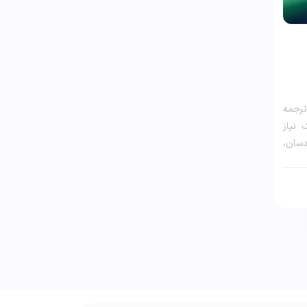
رجمه
نیاز
سان،