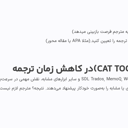
 مترجم فرصت بازبینی میدهد)
کنید.(مثلا APA یا مقاله محور)
نرم‌افزارهای CAT (Computer-Assisted Translation) مثل  Trados, MemoQ, Wordfast