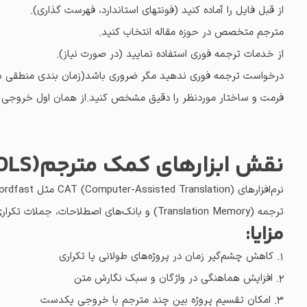
از قبل فایل را آماده کنید
(فونتهای استاندارد، فهرست گذاری).
مترجم متخصص در حوزه مقاله انتخاب کنید
.
از خدمات ترجمه فوری
استفاده نمایید (در صورت نیاز).
درخواست ترجمه فوری ندهید مگر ضروری باشد(زمان بندی منطقی به
فرمت و ساختار موردنظر را دقیق مشخص کنید.از همان اول خروجی ترجمه را تعیین 
نقش
ابزارهای کمک مترجم
(CAT TOOLS)در کاهش زمان ترجمه
ترجمه (Translation Memory) و بانک‌های اصطلاحات، جملات تکراری یا مشابه را به‌صورت خودکار پیشنهاد می‌دهند. نتیجه؟ مترجم لازم نیست هر بار از صفر شروع کند.
مزایا:
۱. کاهش چشم‌گیر زمان در پروژه‌های طولانی یا تکراری
۲. افزایش هماهنگی در واژگان و سبک نگارش متن
۳. امکان تقسیم پروژه بین چند مترجم با خروجی یکدست