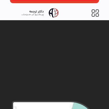
دکتر ترجمه
پیــشــرو درـ ســرعــتــــ